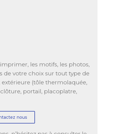
imprimer, les motifs, les photos,
es de votre choix sur tout type de
t extérieure (tôle thermolaquée,
 clôture, portail, placoplatre,
ntactez nous
ns, n’hésitez pas à consulter le