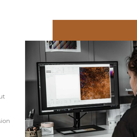
ut
sion